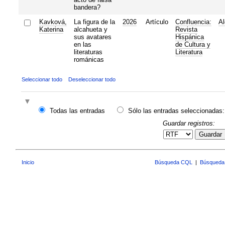
bandera?
Kavková,
La figura de la
2026
Artículo
Confluencia:
Al
Katerina
alcahueta y
Revista
sus avatares
Hispánica
en las
de Cultura y
literaturas
Literatura
románicas
Seleccionar todo
Deseleccionar todo
Todas las entradas
Sólo las entradas seleccionadas:
Guardar registros:
Guardar
Inicio
Búsqueda CQL
|
Búsqueda