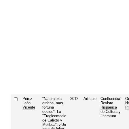
Pérez
"Naturaleza
2012
Artículo
Confluencia:
Or
León,
ordena, mas
Revista
He
Vicente
fortuna
Hispánica
In
decide": La
de Cultura y
"Tragicomedia
Literatura
de Calixto y
Melibea": ¿Un
acto de falsa