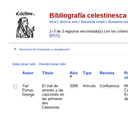
Bibliografía celestinesca
Inicio
|
Mostrar todo
|
Búsqueda simple
|
Búsqueda av
1–3 de 3 registros encontrado(s) con los criter
(
RSS
):
Opciones de búsqueda y visualización
Seleccionar todo
Deseleccionar todo
Autor
Título
Año
Tipo
Revista
P
c
Yuri
El mal de
2008
Artículo
Confluencia
M
Porras,
amores y las
C
George
canciones en
E
las primeras
de
dos
Celestinas