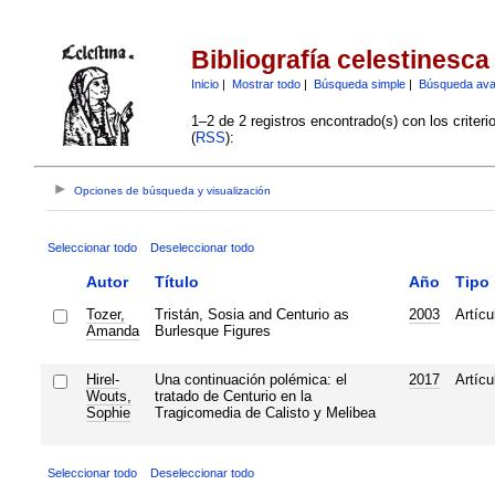
Bibliografía celestinesca
Inicio
|
Mostrar todo
|
Búsqueda simple
|
Búsqueda av
1–2 de 2 registros encontrado(s) con los criter
(
RSS
):
Opciones de búsqueda y visualización
Seleccionar todo
Deseleccionar todo
Autor
Título
Año
Tipo
Tozer,
Tristán, Sosia and Centurio as
2003
Artícu
Amanda
Burlesque Figures
Hirel-
Una continuación polémica: el
2017
Artícu
Wouts,
tratado de Centurio en la
Sophie
Tragicomedia de Calisto y Melibea
Seleccionar todo
Deseleccionar todo