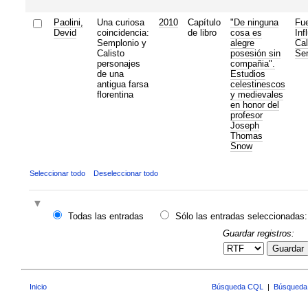
Paolini,
Una curiosa
2010
Capítulo
"De ninguna
Fu
Devid
coincidencia:
de libro
cosa es
Inf
Semplonio y
alegre
Cal
Calisto
posesión sin
Se
personajes
compañia".
de una
Estudios
antigua farsa
celestinescos
florentina
y medievales
en honor del
profesor
Joseph
Thomas
Snow
Seleccionar todo
Deseleccionar todo
Todas las entradas
Sólo las entradas seleccionadas:
Guardar registros:
Guardar
Inicio
Búsqueda CQL
|
Búsqueda