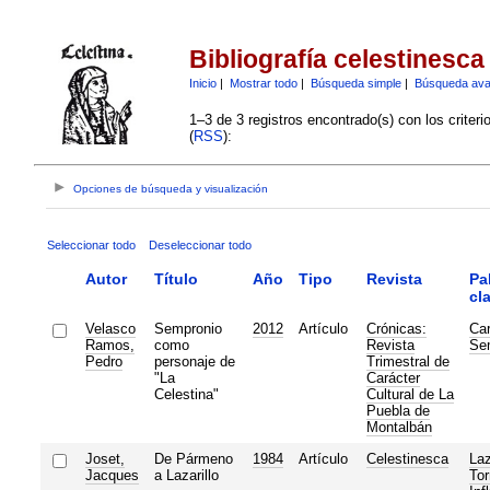
Bibliografía celestinesca
Inicio
|
Mostrar todo
|
Búsqueda simple
|
Búsqueda av
1–3 de 3 registros encontrado(s) con los criter
(
RSS
):
Opciones de búsqueda y visualización
Seleccionar todo
Deseleccionar todo
Autor
Título
Año
Tipo
Revista
Pa
cl
Velasco
Sempronio
2012
Artículo
Crónicas:
Car
Ramos,
como
Revista
Se
Pedro
personaje de
Trimestral de
"La
Carácter
Celestina"
Cultural de La
Puebla de
Montalbán
Joset,
De Pármeno
1984
Artículo
Celestinesca
Laz
Jacques
a Lazarillo
To