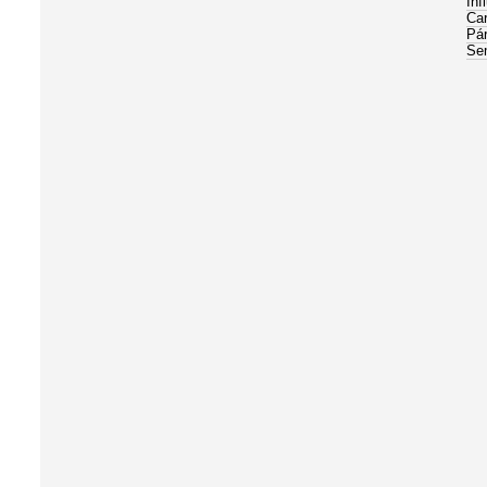
Inf
Car
Pá
Se