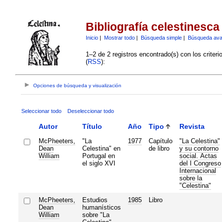
Bibliografía celestinesca
Inicio
|
Mostrar todo
|
Búsqueda simple
|
Búsqueda av
1–2 de 2 registros encontrado(s) con los criter
(
RSS
):
Opciones de búsqueda y visualización
Seleccionar todo
Deseleccionar todo
Autor
Título
Año
Tipo
Revista
McPheeters,
"La
1977
Capítulo
"La Celestina"
Dean
Celestina" en
de libro
y su contorno
William
Portugal en
social. Actas
el siglo XVI
del I Congreso
Internacional
sobre la
"Celestina"
McPheeters,
Estudios
1985
Libro
Dean
humanísticos
William
sobre "La