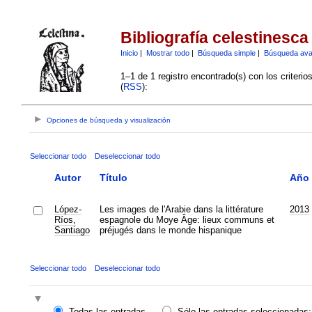
Bibliografía celestinesca
Inicio
|
Mostrar todo
|
Búsqueda simple
|
Búsqueda av
1–1 de 1 registro encontrado(s) con los criteri
(
RSS
):
Opciones de búsqueda y visualización
Seleccionar todo
Deseleccionar todo
Autor
Título
Año
López-
Les images de l'Arabie dans la littérature
2013
Ríos,
espagnole du Moye Âge: lieux communs et
Santiago
préjugés dans le monde hispanique
Seleccionar todo
Deseleccionar todo
Todas las entradas
Sólo las entradas seleccionadas: