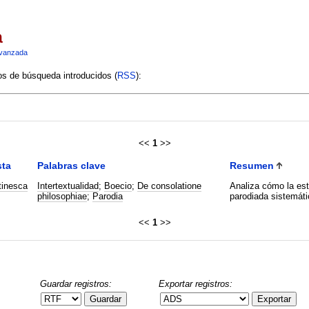
a
vanzada
ios de búsqueda introducidos (
RSS
):
<<
1
>>
sta
Palabras clave
Resumen
tinesca
Intertextualidad
;
Boecio
;
De consolatione
Analiza cómo la est
philosophiae
;
Parodia
parodiada sistemát
<<
1
>>
Guardar registros:
Exportar registros:
Guardar
Exportar