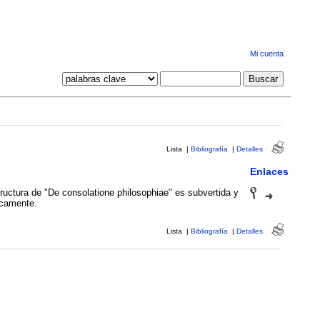
Mi cuenta
Lista
|
Bibliografía
|
Detalles
Enlaces
ructura de "De consolatione philosophiae" es subvertida y
icamente.
Lista
|
Bibliografía
|
Detalles