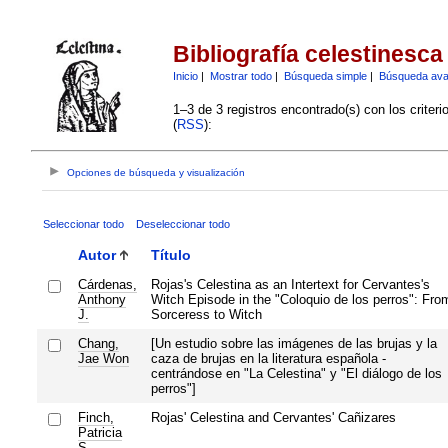
Bibliografía celestinesca
Inicio
|
Mostrar todo
|
Búsqueda simple
|
Búsqueda av
1–3 de 3 registros encontrado(s) con los criter
(
RSS
):
Opciones de búsqueda y visualización
Seleccionar todo
Deseleccionar todo
Autor
Título
Cárdenas,
Rojas's Celestina as an Intertext for Cervantes's
Anthony
Witch Episode in the "Coloquio de los perros": Fro
J.
Sorceress to Witch
Chang,
[Un estudio sobre las imágenes de las brujas y la
Jae Won
caza de brujas en la literatura española -
centrándose en "La Celestina" y "El diálogo de los
perros"]
Finch,
Rojas' Celestina and Cervantes' Cañizares
Patricia
S.