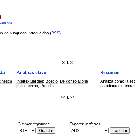
a
vanzada
ios de búsqueda introducidos (
RSS
):
<<
1
>>
sta
Palabras clave
Resumen
tinesca
Intertextualidad
;
Boecio
;
De consolatione
Analiza cómo la est
philosophiae
;
Parodia
parodiada sistemát
<<
1
>>
Guardar registros:
Exportar registros:
Guardar
Exportar