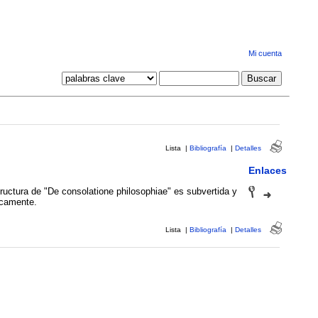
Mi cuenta
Lista
|
Bibliografía
|
Detalles
Enlaces
ructura de "De consolatione philosophiae" es subvertida y
icamente.
Lista
|
Bibliografía
|
Detalles