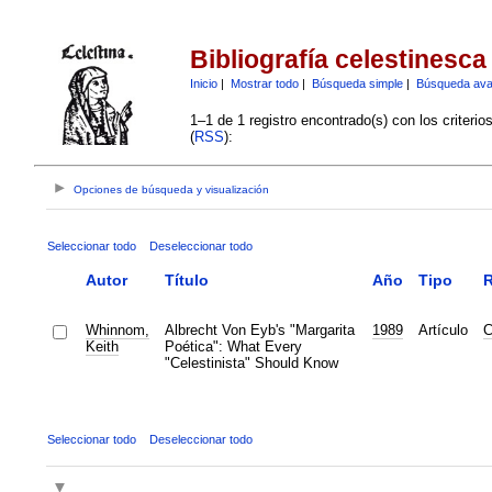
Bibliografía celestinesca
Inicio
|
Mostrar todo
|
Búsqueda simple
|
Búsqueda av
1–1 de 1 registro encontrado(s) con los criteri
(
RSS
):
Opciones de búsqueda y visualización
Seleccionar todo
Deseleccionar todo
Autor
Título
Año
Tipo
R
Whinnom,
Albrecht Von Eyb's "Margarita
1989
Artículo
C
Keith
Poética": What Every
"Celestinista" Should Know
Seleccionar todo
Deseleccionar todo