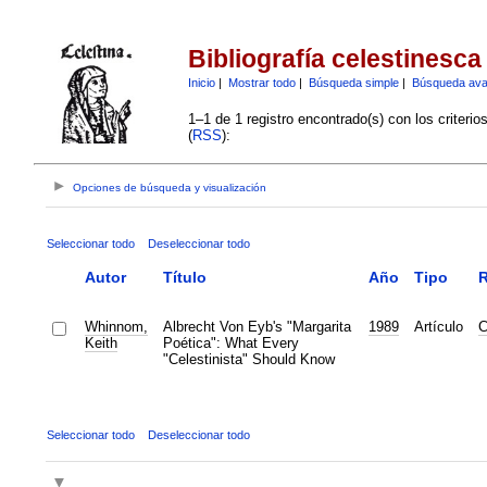
Bibliografía celestinesca
Inicio
|
Mostrar todo
|
Búsqueda simple
|
Búsqueda av
1–1 de 1 registro encontrado(s) con los criteri
(
RSS
):
Opciones de búsqueda y visualización
Seleccionar todo
Deseleccionar todo
Autor
Título
Año
Tipo
R
Whinnom,
Albrecht Von Eyb's "Margarita
1989
Artículo
C
Keith
Poética": What Every
"Celestinista" Should Know
Seleccionar todo
Deseleccionar todo