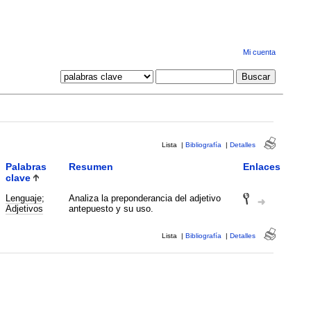
Mi cuenta
Lista
|
Bibliografía
|
Detalles
Palabras
Resumen
Enlaces
clave
Lenguaje
;
Analiza la preponderancia del adjetivo
Adjetivos
antepuesto y su uso.
Lista
|
Bibliografía
|
Detalles