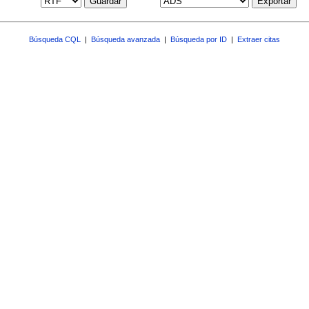
Guardar
Exportar
Búsqueda CQL
|
Búsqueda avanzada
|
Búsqueda por ID
|
Extraer citas