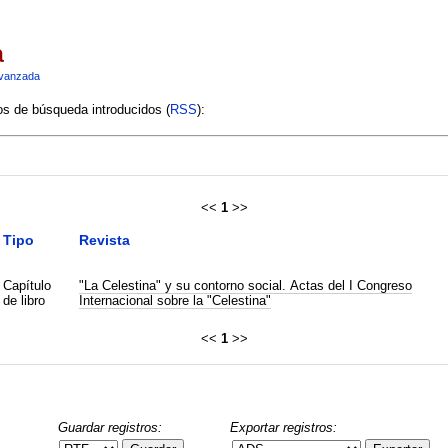
a
vanzada
ios de búsqueda introducidos (
RSS
):
<<
1
>>
Tipo
Revista
Capítulo
"La Celestina" y su contorno social. Actas del I Congreso
de libro
Internacional sobre la "Celestina"
<<
1
>>
Guardar registros:
Exportar registros: