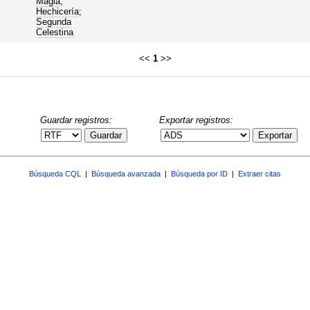
Magia
;
Hechicería
;
Segunda
Celestina
<<
1
>>
Guardar registros:
Exportar registros:
Guardar
Exportar
Búsqueda CQL
|
Búsqueda avanzada
|
Búsqueda por ID
|
Extraer citas