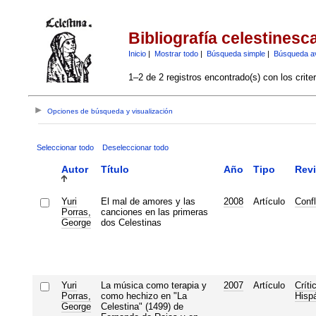
Bibliografía celestinesc
Inicio
|
Mostrar todo
|
Búsqueda simple
|
Búsqueda a
1–2 de 2 registros encontrado(s) con los crite
Opciones de búsqueda y visualización
Seleccionar todo
Deseleccionar todo
Autor
Título
Año
Tipo
Revi
Yuri
El mal de amores y las
2008
Artículo
Conf
Porras,
canciones en las primeras
George
dos Celestinas
Yuri
La música como terapia y
2007
Artículo
Críti
Porras,
como hechizo en "La
Hisp
George
Celestina" (1499) de