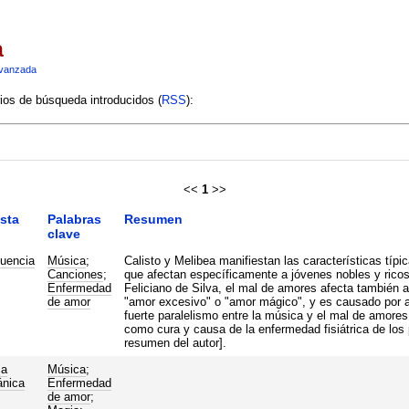
a
vanzada
rios de búsqueda introducidos (
RSS
):
<<
1
>>
sta
Palabras
Resumen
clave
luencia
Música
;
Calisto y Melibea manifiestan las características tí
Canciones
;
que afectan específicamente a jóvenes nobles y ricos
Enfermedad
Feliciano de Silva, el mal de amores afecta también 
de amor
"amor excesivo" o "amor mágico", y es causado por alg
fuerte paralelismo entre la música y el mal de amore
como cura y causa de la enfermedad fisiátrica de los
resumen del autor].
ca
Música
;
ánica
Enfermedad
de amor
;