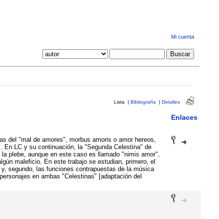
Mi cuenta
Lista
|
Bibliografía
|
Detalles
Enlaces
picas del "mal de amores", morbus amoris o amor hereos,
. En LC y su continuación, la "Segunda Celestina" de
a la plebe, aunque en este caso es llamado "nimis amor",
ún maleficio. En este trabajo se estudian, primero, el
s y, segundo, las funciones contrapuestas de la música
 personajes en ambas "Celestinas" [adaptación del