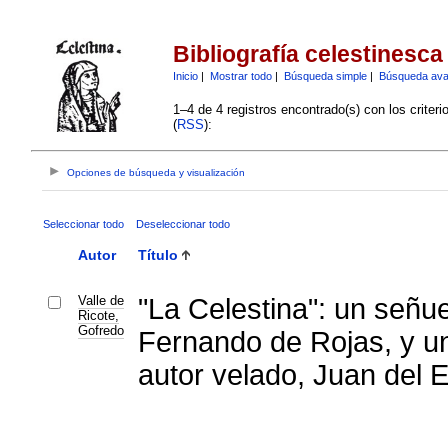
Bibliografía celestinesca
Inicio
|
Mostrar todo
|
Búsqueda simple
|
Búsqueda av
1–4 de 4 registros encontrado(s) con los criter
(
RSS
):
Opciones de búsqueda y visualización
Seleccionar todo
Deseleccionar todo
Autor
Título
Valle de
"La Celestina": un señue
Ricote,
Gofredo
Fernando de Rojas, y u
autor velado, Juan del 