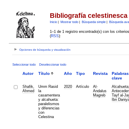
Bibliografía celestinesca
Inicio
|
Mostrar todo
|
Búsqueda simple
|
Búsqueda av
1–1 de 1 registro encontrado(s) con los criteri
(
RSS
):
Opciones de búsqueda y visualización
Seleccionar todo
Deseleccionar todo
Autor
Título
Año
Tipo
Revista
Palabras
clave
Shafik,
Umm Rasid
2020
Artículo
Al-
Alcahueta
Ahmed
la
Andalus
Anteceden
casamentera
Magreb
Tayf al-Ja
y alcahueta:
Ibn Daniya
paralelismos
y diferencias
con
Celestina