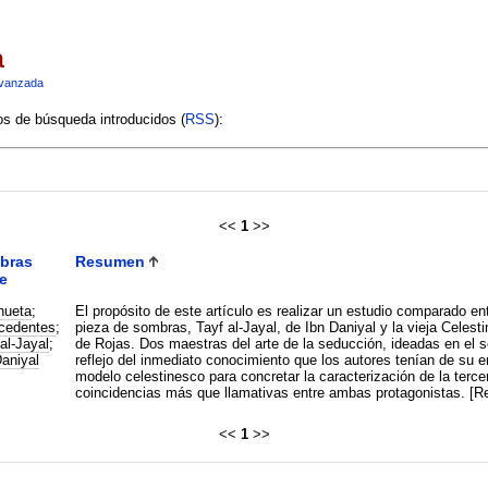
a
vanzada
ios de búsqueda introducidos (
RSS
):
<<
1
>>
bras
Resumen
e
hueta
;
El propósito de este artículo es realizar un estudio comparado e
cedentes
;
pieza de sombras, Tayf al-Jayal, de Ibn Daniyal y la vieja Celes
al-Jayal
;
de Rojas. Dos maestras del arte de la seducción, ideadas en el sen
Daniyal
reflejo del inmediato conocimiento que los autores tenían de su ent
modelo celestinesco para concretar la caracterización de la tercer
coincidencias más que llamativas entre ambas protagonistas. [R
<<
1
>>