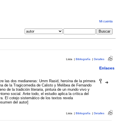
Mi cuenta
Lista
|
Bibliografía
|
Detalles
Enlaces
ntre las dos medianeras: Umm Rasid, heroína de la primera
tina de la Tragicomedia de Calisto y Melibea de Fernando
o de la tradición literaria, pintura de un mundo vivo y
orno social. Ante todo, el estudio aplica la crítica del
a. El cotejo sistemático de los textos revela
esumen del autor]
Lista
|
Bibliografía
|
Detalles