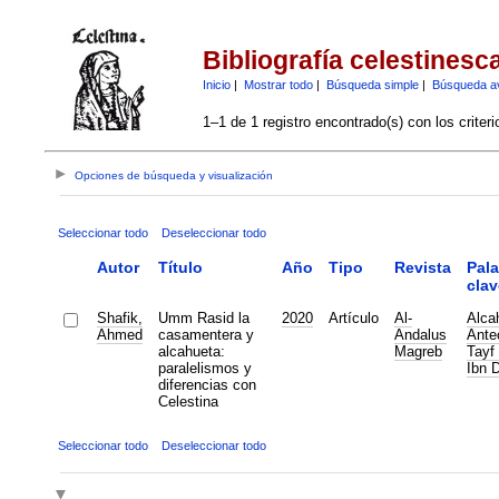
Bibliografía celestinesc
Inicio
|
Mostrar todo
|
Búsqueda simple
|
Búsqueda a
1–1 de 1 registro encontrado(s) con los criter
Opciones de búsqueda y visualización
Seleccionar todo
Deseleccionar todo
Autor
Título
Año
Tipo
Revista
Pala
clav
Shafik,
Umm Rasid la
2020
Artículo
Al-
Alca
Ahmed
casamentera y
Andalus
Ante
alcahueta:
Magreb
Tayf 
paralelismos y
Ibn 
diferencias con
Celestina
Seleccionar todo
Deseleccionar todo