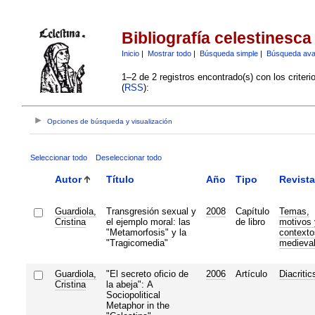
Bibliografía celestinesca
Inicio
|
Mostrar todo
|
Búsqueda simple
|
Búsqueda av
1–2 de 2 registros encontrado(s) con los criter
(
RSS
):
Opciones de búsqueda y visualización
Seleccionar todo
Deseleccionar todo
Autor
Título
Año
Tipo
Revista
Guardiola,
Transgresión sexual y
2008
Capítulo
Temas,
Cristina
el ejemplo moral: las
de libro
motivos 
"Metamorfosis" y la
contexto
"Tragicomedia"
medieva
Guardiola,
"El secreto oficio de
2006
Artículo
Diacritic
Cristina
la abeja": A
Sociopolitical
Metaphor in the