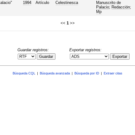
alacio"
1994
Artículo
Celestinesca
Manuscrito de
Palacio
;
Redacción
;
Mp
<<
1
>>
Guardar registros:
Exportar registros:
Guardar
Exportar
Búsqueda CQL
|
Búsqueda avanzada
|
Búsqueda por ID
|
Extraer citas