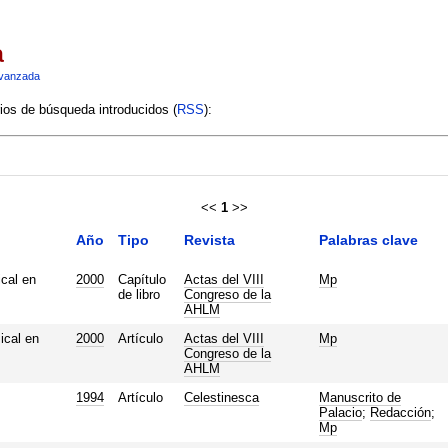
a
vanzada
rios de búsqueda introducidos (
RSS
):
<<
1
>>
Año
Tipo
Revista
Palabras clave
cal en
2000
Capítulo
Actas del VIII
Mp
de libro
Congreso de la
AHLM
ical en
2000
Artículo
Actas del VIII
Mp
Congreso de la
AHLM
1994
Artículo
Celestinesca
Manuscrito de
Palacio
;
Redacción
;
Mp