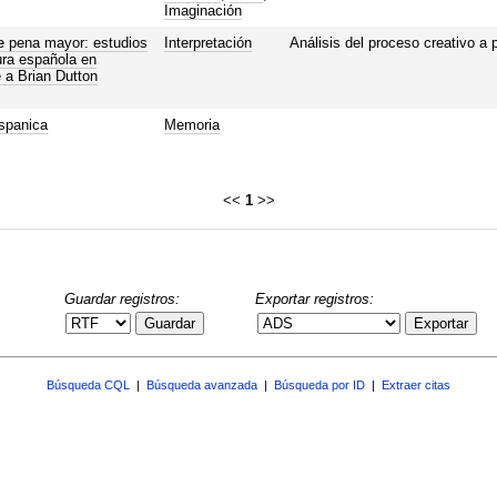
Imaginación
e pena mayor: estudios
Interpretación
Análisis del proceso creativo a 
tura española en
 a Brian Dutton
ispanica
Memoria
<<
1
>>
Guardar registros:
Exportar registros:
Guardar
Exportar
Búsqueda CQL
|
Búsqueda avanzada
|
Búsqueda por ID
|
Extraer citas