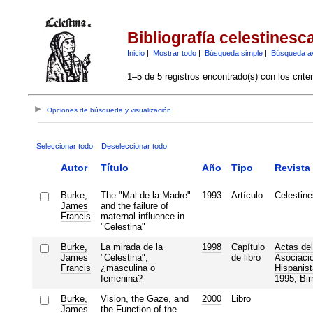
Bibliografía celestinesc
Inicio
|
Mostrar todo
|
Búsqueda simple
|
Búsqueda a
1–5 de 5 registros encontrado(s) con los crite
Opciones de búsqueda y visualización
Seleccionar todo
Deseleccionar todo
Autor
Título
Año
Tipo
Revista
Burke,
The "Mal de la Madre"
1993
Artículo
Celestin
James
and the failure of
Francis
maternal influence in
"Celestina"
Burke,
La mirada de la
1998
Capítulo
Actas del
James
"Celestina",
de libro
Asociació
Francis
¿masculina o
Hispanist
femenina?
1995, Bi
Burke,
Vision, the Gaze, and
2000
Libro
James
the Function of the