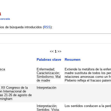
a
vanzada
rios de búsqueda introducidos (
RSS
):
<<
1
>>
Palabras clave
Resumen
esca
Enfermedad
;
Extiende la metáfora de la enfe
Caracterización
;
madre sustituta de todos los per
Simbolismo
;
Mal
relaciones amorosas como un fr
de madre
Pleberio refleja el fracaso patern
 XII Congreso de la
Interpretación
n Internacional de
as 21-26 de agosto de
rmingham
Interpretación
;
Los sentidos conducen a la perd
Sentidos
;
Vista
;