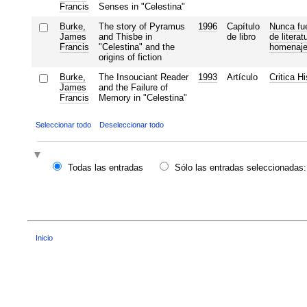
Francis
Senses in "Celestina"
Burke,
The story of Pyramus
1996
Capítulo
Nunca fu
James
and Thisbe in
de libro
de litera
Francis
"Celestina" and the
homenaje
origins of fiction
Burke,
The Insouciant Reader
1993
Artículo
Critica H
James
and the Failure of
Francis
Memory in "Celestina"
Seleccionar todo
Deseleccionar todo
Todas las entradas
Sólo las entradas seleccionadas:
Inicio