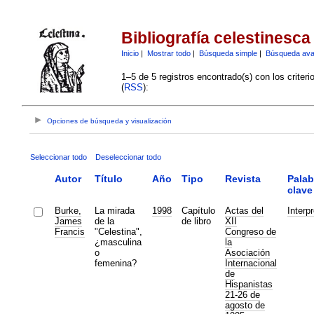
Bibliografía celestinesca
Inicio
|
Mostrar todo
|
Búsqueda simple
|
Búsqueda av
1–5 de 5 registros encontrado(s) con los criter
(
RSS
):
Opciones de búsqueda y visualización
Seleccionar todo
Deseleccionar todo
Autor
Título
Año
Tipo
Revista
Palab
clave
Burke,
La mirada
1998
Capítulo
Actas del
Interp
James
de la
de libro
XII
Francis
"Celestina",
Congreso de
¿masculina
la
o
Asociación
femenina?
Internacional
de
Hispanistas
21-26 de
agosto de