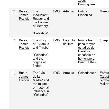
1995,
Birmingham
Burke,
The
1993
Artículo
Critica
Memor
James
Insouciant
Hispanica
Francis
Reader and
the Failure
of Memory
in
"Celestina"
Burke,
The story
1996
Capítulo
Nunca fue
Interp
James
of Pyramus
de libro
pena mayor:
Francis
and Thisbe
estudios de
in
literatura
"Celestina"
española en
and the
homenaje a
origins of
Brian Dutton
fiction
Burke,
The "Mal
1993
Artículo
Celestinesca
Enfer
James
de la
Caract
Francis
Madre" and
Simbo
the failure
Mal d
of maternal
influence in
"Celestina"