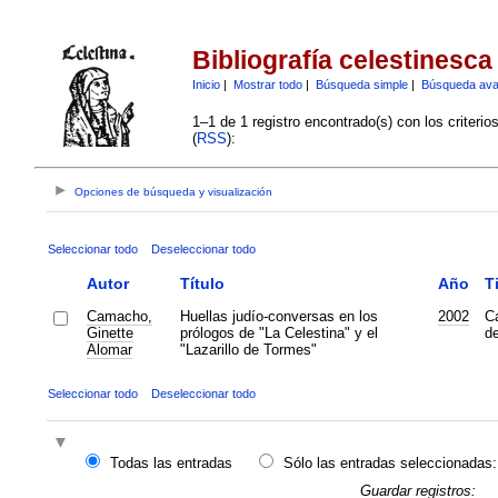
Bibliografía celestinesca
Inicio
|
Mostrar todo
|
Búsqueda simple
|
Búsqueda av
1–1 de 1 registro encontrado(s) con los criteri
(
RSS
):
Opciones de búsqueda y visualización
Seleccionar todo
Deseleccionar todo
Autor
Título
Año
T
Camacho,
Huellas judío-conversas en los
2002
Ca
Ginette
prólogos de "La Celestina" y el
de
Alomar
"Lazarillo de Tormes"
Seleccionar todo
Deseleccionar todo
Todas las entradas
Sólo las entradas seleccionadas:
Guardar registros: