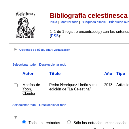
Bibliografía celestinesca
Inicio
|
Mostrar todo
|
Búsqueda simple
|
Búsqueda av
1–1 de 1 registro encontrado(s) con los criteri
(
RSS
):
Opciones de búsqueda y visualización
Seleccionar todo
Deseleccionar todo
Autor
Título
Año
Tipo
Macías de
Pedro Henríquez Ureña y su
2013
Artícul
Yoon,
edición de "La Celestina"
Claudia
Seleccionar todo
Deseleccionar todo
Todas las entradas
Sólo las entradas seleccionadas: