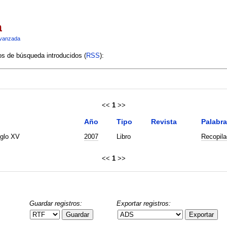
a
vanzada
ios de búsqueda introducidos (
RSS
):
<<
1
>>
Año
Tipo
Revista
Palabra
iglo XV
2007
Libro
Recopila
<<
1
>>
Guardar registros:
Exportar registros:
Guardar
Exportar