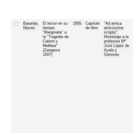
Baranda,
El lector en su
2005
Capítulo
"Ad amica
Nieves
tiempo:
de libro
amicissime
"Marginalia" a
scripta":
la "Tragedia de
Homenaje a la
Calisto y
profesora Mª
Melibea"
José López de
(Zaragoza
Ayala y
1507)
Genovés