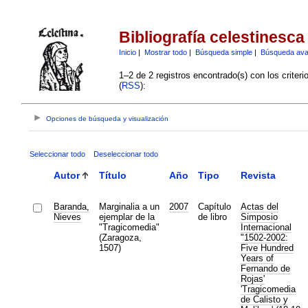
Bibliografía celestinesca
Inicio
|
Mostrar todo
|
Búsqueda simple
|
Búsqueda av
1–2 de 2 registros encontrado(s) con los criter
(
RSS
):
Opciones de búsqueda y visualización
Seleccionar todo
Deseleccionar todo
Autor
Título
Año
Tipo
Revista
Baranda,
Marginalia a un
2007
Capítulo
Actas del
Nieves
ejemplar de la
de libro
Simposio
"Tragicomedia"
Internacional
(Zaragoza,
"1502-2002:
1507)
Five Hundred
Years of
Fernando de
Rojas'
'Tragicomedia
de Calisto y