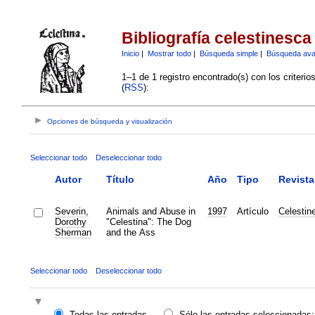
Bibliografía celestinesca
Inicio
|
Mostrar todo
|
Búsqueda simple
|
Búsqueda av
1–1 de 1 registro encontrado(s) con los criteri
(
RSS
):
Opciones de búsqueda y visualización
Seleccionar todo
Deseleccionar todo
Autor
Título
Año
Tipo
Revista
Severin,
Animals and Abuse in
1997
Artículo
Celestin
Dorothy
"Celestina": The Dog
Sherman
and the Ass
Seleccionar todo
Deseleccionar todo
Todas las entradas
Sólo las entradas seleccionadas: