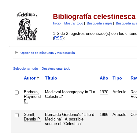
Bibliografía celestinesca
Inicio
|
Mostrar todo
|
Búsqueda simple
|
Búsqueda av
1–2 de 2 registros encontrado(s) con los criter
(
RSS
):
Opciones de búsqueda y visualización
Seleccionar todo
Deseleccionar todo
Autor
Título
Año
Tipo
Re
Barbera,
Medieval Iconography in "La
1970
Artículo
Ro
Raymond
Celestina"
Rev
E.
Seniff,
Bernardo Gordonio's "LiIio d
1986
Artículo
Cel
Dennis P.
Medicina": A possible
source of "Celestina"