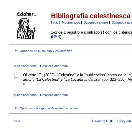
Bibliografía celestinesca
Inicio
|
Mostrar todo
|
Búsqueda simple
|
Búsqueda av
1–1 de 1 registro encontrado(s) con los criteri
(
RSS
):
Opciones de búsqueda y visualización
Seleccionar todo
Deseleccionar todo
Olivetto, G. (2022). "Celestina" y la "publicación" antes de la i
amor", "La Celestina" y "La Lozana andaluza"
(pp. 323–330). Alc
Seleccionar todo
Deseleccionar todo
Opciones, de exportaci&oacute;n y de cita
Inicio
Búsqueda CQL
|
Búsqueda