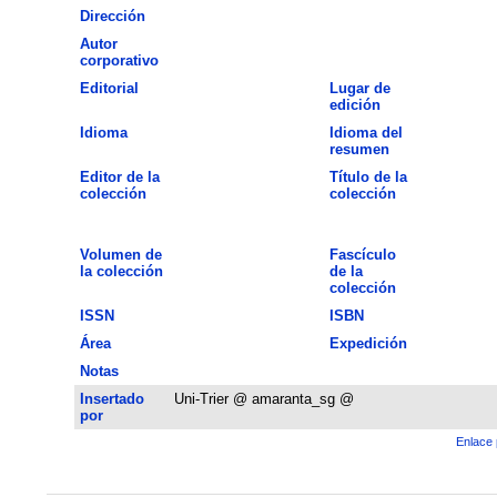
Dirección
Autor
corporativo
Editorial
Lugar de
edición
Idioma
Idioma del
resumen
Editor de la
Título de la
colección
colección
Volumen de
Fascículo
la colección
de la
colección
ISSN
ISBN
Área
Expedición
Notas
Insertado
Uni-Trier @ amaranta_sg @
por
Enlace 