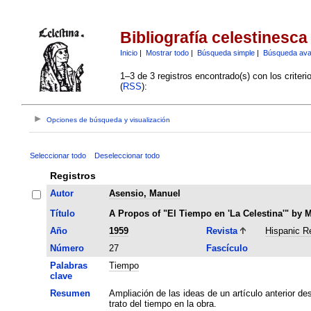
Bibliografía celestinesca
Inicio
|
Mostrar todo
|
Búsqueda simple
|
Búsqueda av
1–3 de 3 registros encontrado(s) con los criter
(
RSS
):
Opciones de búsqueda y visualización
Seleccionar todo
Deseleccionar todo
Registros
Autor
Asensio, Manuel
Título
A Propos of "El Tiempo en 'La Celestina'" by 
Año
1959
Revista
Hispanic R
Número
27
Fascículo
Palabras
Tiempo
clave
Resumen
Ampliación de las ideas de un artículo anterior des
trato del tiempo en la obra.