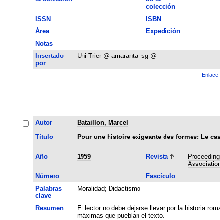
colección
ISSN
ISBN
Área
Expedición
Notas
Insertado
Uni-Trier @ amaranta_sg @
por
Enlace 
Autor
Bataillon, Marcel
Título
Pour une histoire exigeante des formes: Le cas
Año
1959
Revista
Proceedings
Associatio
Número
Fascículo
Palabras
Moralidad
;
Didactismo
clave
Resumen
El lector no debe dejarse llevar por la historia rom
máximas que pueblan el texto.