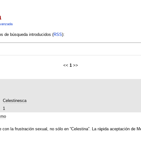
a
vanzada
ios de búsqueda introducidos (
RSS
):
<<
1
>>
Celestinesca
1
smo
 con la frustración sexual, no sólo en “Celestina”. La rápida aceptación de 