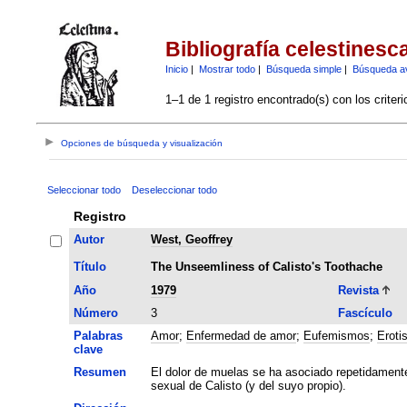
Bibliografía celestinesc
Inicio
|
Mostrar todo
|
Búsqueda simple
|
Búsqueda a
1–1 de 1 registro encontrado(s) con los criter
Opciones de búsqueda y visualización
Seleccionar todo
Deseleccionar todo
Registro
Autor
West, Geoffrey
Título
The Unseemliness of Calisto's Toothache
Año
1979
Revista
Número
3
Fascículo
Palabras
Amor
;
Enfermedad de amor
;
Eufemismos
;
Eroti
clave
Resumen
El dolor de muelas se ha asociado repetidamente
sexual de Calisto (y del suyo propio).