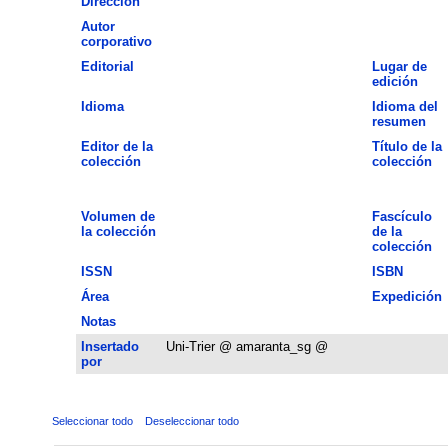
Dirección
Autor
corporativo
Editorial
Lugar de
edición
Idioma
Idioma del
resumen
Editor de la
Título de la
colección
colección
Volumen de
Fascículo
la colección
de la
colección
ISSN
ISBN
Área
Expedición
Notas
Insertado
Uni-Trier @ amaranta_sg @
por
Seleccionar todo
Deseleccionar todo