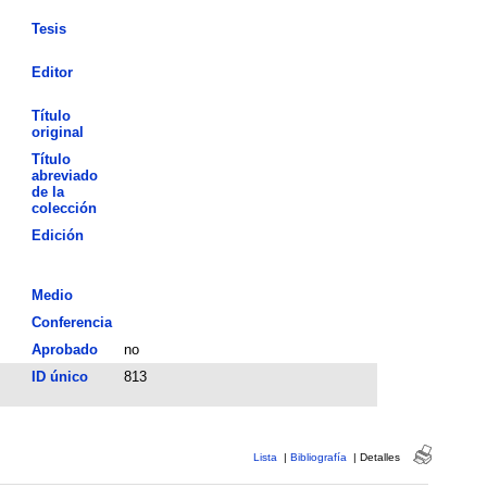
Tesis
Editor
Título
original
Título
abreviado
de la
colección
Edición
Medio
Conferencia
Aprobado
no
ID único
813
Lista
|
Bibliografía
|
Detalles