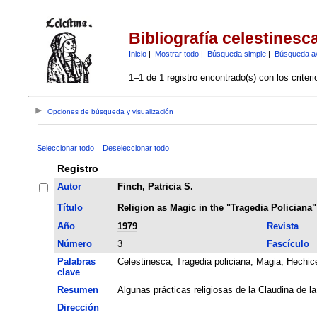
Bibliografía celestinesc
Inicio
|
Mostrar todo
|
Búsqueda simple
|
Búsqueda a
1–1 de 1 registro encontrado(s) con los criter
Opciones de búsqueda y visualización
Seleccionar todo
Deseleccionar todo
Registro
Autor
Finch, Patricia S.
Título
Religion as Magic in the "Tragedia Policiana"
Año
1979
Revista
Número
3
Fascículo
Palabras
Celestinesca
;
Tragedia policiana
;
Magia
;
Hechice
clave
Resumen
Algunas prácticas religiosas de la Claudina de 
Dirección