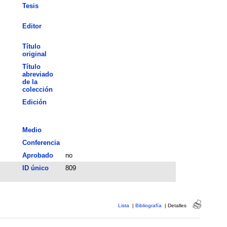
Tesis
Editor
Título
original
Título
abreviado
de la
colección
Edición
Medio
Conferencia
Aprobado
no
ID único
809
Lista
|
Bibliografía
|
Detalles