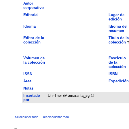
Autor
corporativo
Editorial
Lugar de
edición
Idioma
Idioma del
resumen
Editor de la
Título de la
colección
colección
Volumen de
Fascículo
la colección
de la
colección
ISSN
ISBN
Área
Expedición
Notas
Insertado
Uni-Trier @ amaranta_sg @
por
Seleccionar todo
Deseleccionar todo