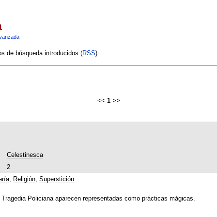
a
vanzada
ios de búsqueda introducidos (
RSS
):
<<
1
>>
Celestinesca
2
ría
;
Religión
;
Superstición
la Tragedia Policiana aparecen representadas como prácticas mágicas.