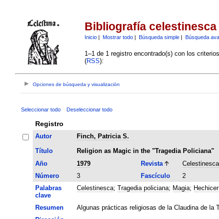
Bibliografía celestinesca
Inicio
|
Mostrar todo
|
Búsqueda simple
|
Búsqueda av
1–1 de 1 registro encontrado(s) con los criteri
(
RSS
):
Opciones de búsqueda y visualización
Seleccionar todo
Deseleccionar todo
Registro
Autor
Finch, Patricia S.
Título
Religion as Magic in the "Tragedia Policiana"
Año
1979
Revista
Celestinesca
Número
3
Fascículo
2
Palabras
Celestinesca
;
Tragedia policiana
;
Magia
;
Hechicer
clave
Resumen
Algunas prácticas religiosas de la Claudina de l