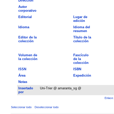
Dirección
Autor
corporativo
Editorial
Lugar de
edición
Idioma
Idioma del
resumen
Editor de la
Título de la
colección
colección
Volumen de
Fascículo
la colección
de la
colección
ISSN
ISBN
Área
Expedición
Notas
Insertado
Uni-Trier @ amaranta_sg @
por
Enlace 
Seleccionar todo
Deseleccionar todo