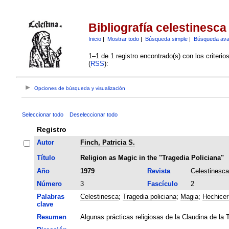
Bibliografía celestinesca
Inicio
|
Mostrar todo
|
Búsqueda simple
|
Búsqueda av
1–1 de 1 registro encontrado(s) con los criteri
(
RSS
):
Opciones de búsqueda y visualización
Seleccionar todo
Deseleccionar todo
Registro
Autor
Finch, Patricia S.
Título
Religion as Magic in the "Tragedia Policiana"
Año
1979
Revista
Celestinesca
Número
3
Fascículo
2
Palabras
Celestinesca
;
Tragedia policiana
;
Magia
;
Hechicer
clave
Resumen
Algunas prácticas religiosas de la Claudina de l