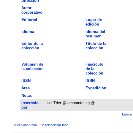
Dirección
Autor
corporativo
Editorial
Lugar de
edición
Idioma
Idioma del
resumen
Editor de la
Título de la
colección
colección
Volumen de
Fascículo
la colección
de la
colección
ISSN
ISBN
Área
Expedición
Notas
Insertado
Uni-Trier @ amaranta_sg @
por
Enlace 
Seleccionar todo
Deseleccionar todo