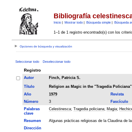
Bibliografía celestinesc
Inicio
|
Mostrar todo
|
Búsqueda simple
|
Búsqueda a
1–1 de 1 registro encontrado(s) con los criter
Opciones de búsqueda y visualización
Seleccionar todo
Deseleccionar todo
Registro
Autor
Finch, Patricia S.
Título
Religion as Magic in the "Tragedia Policiana"
Año
1979
Revista
Número
3
Fascículo
Palabras
Celestinesca
;
Tragedia policiana
;
Magia
;
Hechice
clave
Resumen
Algunas prácticas religiosas de la Claudina de 
Dirección