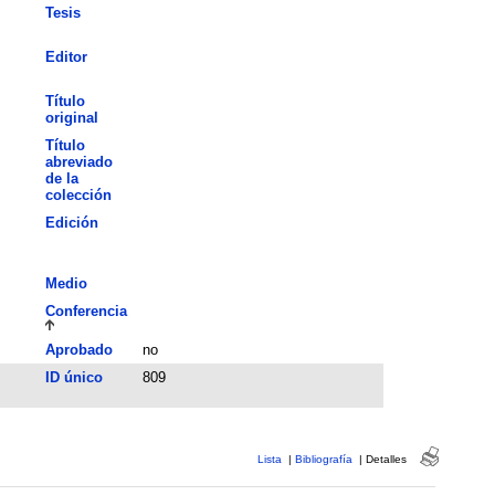
Tesis
Editor
Título
original
Título
abreviado
de la
colección
Edición
Medio
Conferencia
Aprobado
no
ID único
809
Lista
|
Bibliografía
|
Detalles