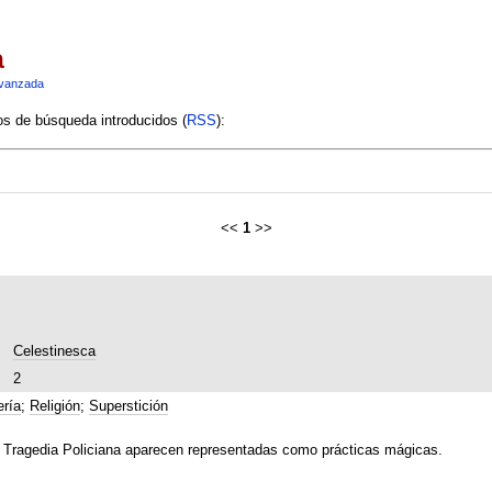
a
vanzada
ios de búsqueda introducidos (
RSS
):
<<
1
>>
Celestinesca
2
ría
;
Religión
;
Superstición
la Tragedia Policiana aparecen representadas como prácticas mágicas.