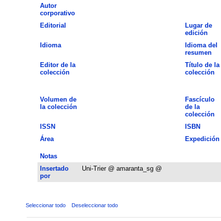
Autor
corporativo
Editorial
Lugar de
edición
Idioma
Idioma del
resumen
Editor de la
Título de la
colección
colección
Volumen de
Fascículo
la colección
de la
colección
ISSN
ISBN
Área
Expedición
Notas
Insertado
Uni-Trier @ amaranta_sg @
por
Seleccionar todo
Deseleccionar todo