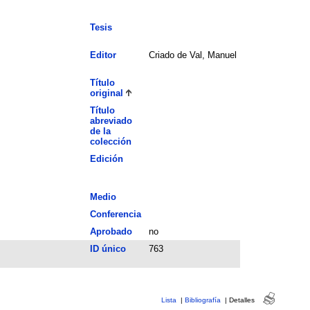
Tesis
Editor
Criado de Val, Manuel
Título
original
Título
abreviado
de la
colección
Edición
Medio
Conferencia
Aprobado
no
ID único
763
Lista
|
Bibliografía
|
Detalles