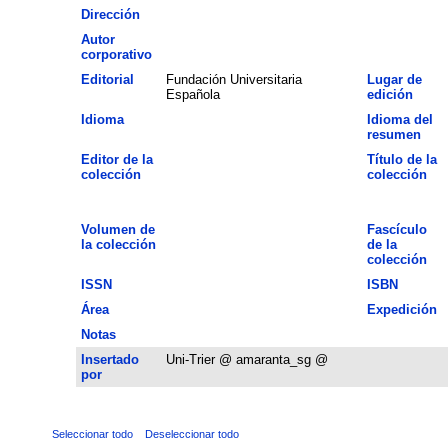
Dirección
Autor
corporativo
Editorial
Fundación Universitaria
Lugar de
Española
edición
Idioma
Idioma del
resumen
Editor de la
Título de la
colección
colección
Volumen de
Fascículo
la colección
de la
colección
ISSN
ISBN
Área
Expedición
Notas
Insertado
Uni-Trier @ amaranta_sg @
por
Seleccionar todo
Deseleccionar todo