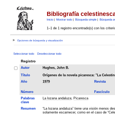
Bibliografía celestinesc
Inicio
|
Mostrar todo
|
Búsqueda simple
|
Búsqueda a
1–1 de 1 registro encontrado(s) con los criter
Opciones de búsqueda y visualización
Seleccionar todo
Deseleccionar todo
Registro
Autor
Hughes, John B.
Título
Orígenes de la novela picaresca: "La Celesti
Año
1979
Revista
Número
Fascículo
Palabras
La lozana andaluza
;
Picaresca
clave
Resumen
“La lozana andaluza” tiene una visión menos des
solamente escarnecer, como en el caso de “Celes