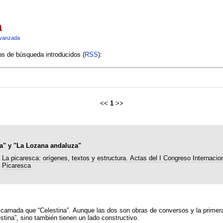
a
vanzada
ios de búsqueda introducidos (
RSS
):
<<
1
>>
na" y "La Lozana andaluza"
La picaresca: orígenes, textos y estructura. Actas del I Congreso Internacion
Picaresca
carnada que “Celestina”. Aunque las dos son obras de conversos y la primera 
tina”, sino también tienen un lado constructivo.