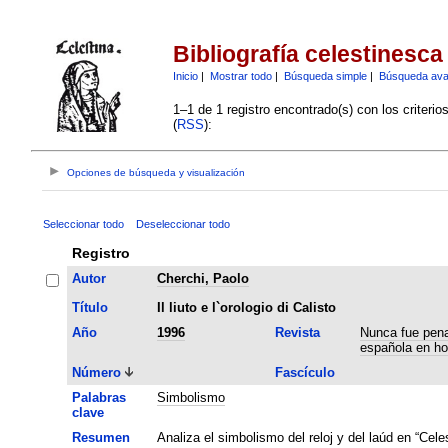
Bibliografía celestinesca
Inicio
|
Mostrar todo
|
Búsqueda simple
|
Búsqueda av
1–1 de 1 registro encontrado(s) con los criteri
(
RSS
):
Opciones de búsqueda y visualización
Seleccionar todo
Deseleccionar todo
Registro
Autor
Cherchi, Paolo
Título
Il liuto e l`orologio di Calisto
Año
1996
Revista
Nunca fue pena
española en ho
Número
Fascículo
Palabras
Simbolismo
clave
Resumen
Analiza el simbolismo del reloj y del laúd en “Celes