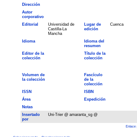
Dirección
Autor
corporativo
Editorial
Universidad de
Lugar de
Cuenca
Castilla-La
edición
Mancha
Idioma
Idioma del
resumen
Editor de la
Título de la
colección
colección
Volumen de
Fascículo
la colección
de la
colección
ISSN
ISBN
Área
Expedición
Notas
Insertado
Uni-Trier @ amaranta_sg @
por
Enlace 