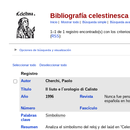
Bibliografía celestinesca
Inicio
|
Mostrar todo
|
Búsqueda simple
|
Búsqueda av
1–1 de 1 registro encontrado(s) con los criteri
(
RSS
):
Opciones de búsqueda y visualización
Seleccionar todo
Deseleccionar todo
Registro
Autor
Cherchi, Paolo
Título
Il liuto e l`orologio di Calisto
Año
1996
Revista
Nunca fue pena
española en ho
Número
Fascículo
Palabras
Simbolismo
clave
Resumen
Analiza el simbolismo del reloj y del laúd en “Celes