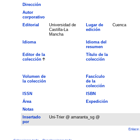
Dirección
Autor
corporativo
Editorial
Universidad de
Lugar de
Cuenca
Castilla-La
edición
Mancha
Idioma
Idioma del
resumen
Editor de la
Título de la
colección
colección
Volumen de
Fascículo
la colección
de la
colección
ISSN
ISBN
Área
Expedición
Notas
Insertado
Uni-Trier @ amaranta_sg @
por
Enlace 