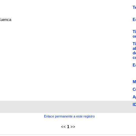
T
uenca
E
T
o
T
a
d
c
E
M
C
A
I
Enlace permanente a este registro
<<
1
>>