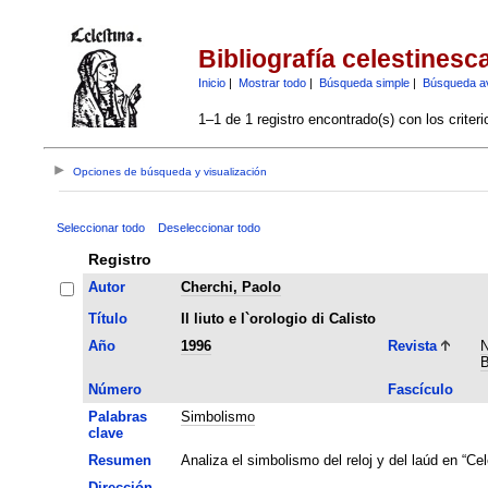
Bibliografía celestinesc
Inicio
|
Mostrar todo
|
Búsqueda simple
|
Búsqueda a
1–1 de 1 registro encontrado(s) con los criter
Opciones de búsqueda y visualización
Seleccionar todo
Deseleccionar todo
Registro
Autor
Cherchi, Paolo
Título
Il liuto e l`orologio di Calisto
Año
1996
Revista
N
B
Número
Fascículo
Palabras
Simbolismo
clave
Resumen
Analiza el simbolismo del reloj y del laúd en “Cele
Dirección