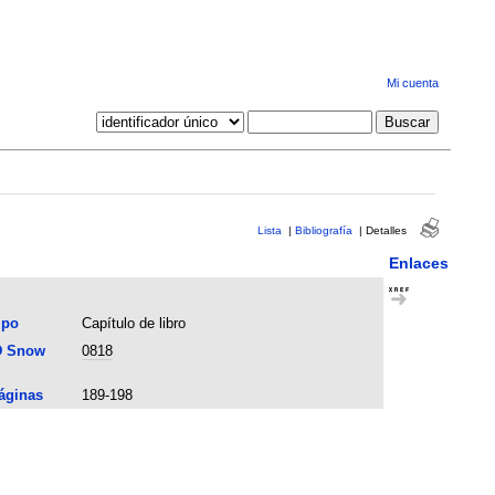
Mi cuenta
Lista
|
Bibliografía
|
Detalles
Enlaces
ipo
Capítulo de libro
D Snow
0818
áginas
189-198