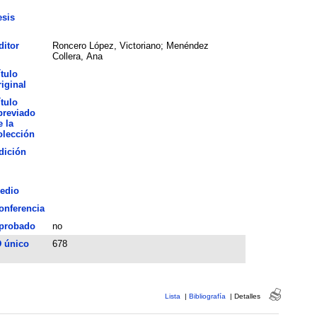
esis
ditor
Roncero López, Victoriano; Menéndez
Collera, Ana
ítulo
riginal
ítulo
breviado
e la
olección
dición
edio
onferencia
probado
no
D único
678
Lista
|
Bibliografía
|
Detalles