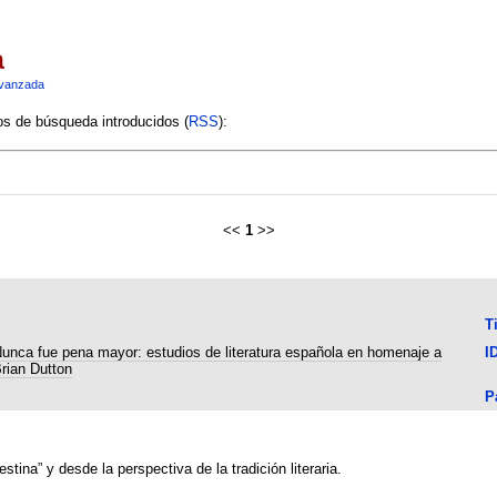
a
vanzada
ios de búsqueda introducidos (
RSS
):
<<
1
>>
T
unca fue pena mayor: estudios de literatura española en homenaje a
I
rian Dutton
P
stina” y desde la perspectiva de la tradición literaria.