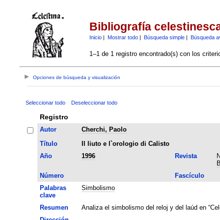
Bibliografía celestinesc
Inicio
|
Mostrar todo
|
Búsqueda simple
|
Búsqueda a
1–1 de 1 registro encontrado(s) con los criter
Opciones de búsqueda y visualización
Seleccionar todo
Deseleccionar todo
Registro
Autor
Cherchi, Paolo
Título
Il liuto e l`orologio di Calisto
Año
1996
Revista
N
B
Número
Fascículo
Palabras
Simbolismo
clave
Resumen
Analiza el simbolismo del reloj y del laúd en “Cele
Dirección