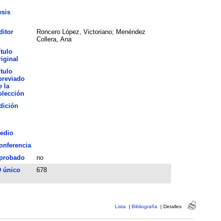
esis
ditor
Roncero López, Victoriano; Menéndez
Collera, Ana
ítulo
riginal
ítulo
breviado
e la
olección
dición
edio
onferencia
probado
no
D único
678
Lista
|
Bibliografía
|
Detalles