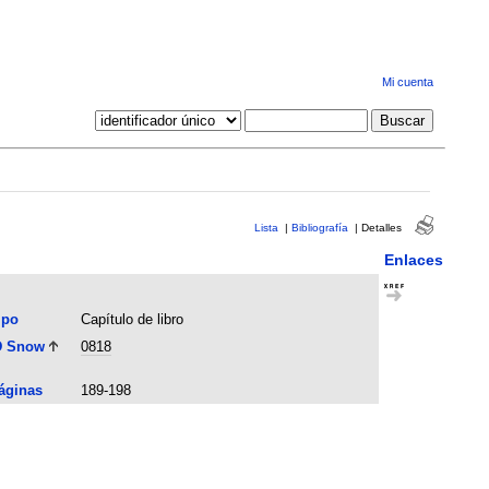
Mi cuenta
Lista
|
Bibliografía
|
Detalles
Enlaces
ipo
Capítulo de libro
D Snow
0818
áginas
189-198