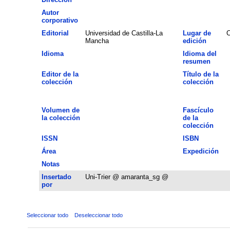
Autor
corporativo
Editorial
Universidad de Castilla-La
Lugar de
C
Mancha
edición
Idioma
Idioma del
resumen
Editor de la
Título de la
colección
colección
Volumen de
Fascículo
la colección
de la
colección
ISSN
ISBN
Área
Expedición
Notas
Insertado
Uni-Trier @ amaranta_sg @
por
Seleccionar todo
Deseleccionar todo