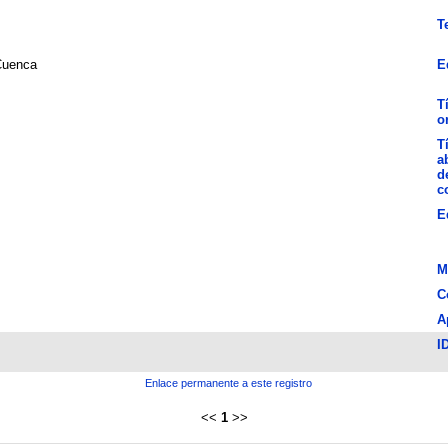
T
uenca
E
T
o
T
a
d
c
E
M
C
A
I
Enlace permanente a este registro
<<
1
>>