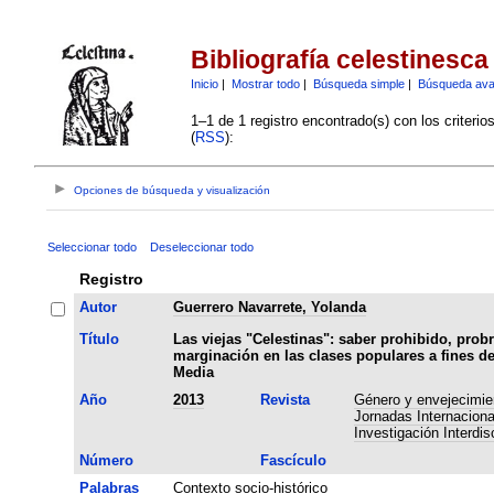
Bibliografía celestinesca
Inicio
|
Mostrar todo
|
Búsqueda simple
|
Búsqueda av
1–1 de 1 registro encontrado(s) con los criteri
(
RSS
):
Opciones de búsqueda y visualización
Seleccionar todo
Deseleccionar todo
Registro
Autor
Guerrero Navarrete, Yolanda
Título
Las viejas "Celestinas": saber prohibido, prob
marginación en las clases populares a fines d
Media
Año
2013
Revista
Género y envejecimie
Jornadas Internaciona
Investigación Interdisc
Número
Fascículo
Palabras
Contexto socio-histórico