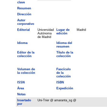
clave
Resumen
Dirección
Autor
corporativo
Editorial
Universidad
Lugar de
Madrid
Autónoma
edición
de Madrid
Idioma
Idioma del
resumen
Editor de la
Título de la
colección
colección
Volumen de
Fascículo
la colección
de la
colección
ISSN
ISBN
Área
Expedición
Notas
Insertado
Uni-Trier @ amaranta_sg @
por