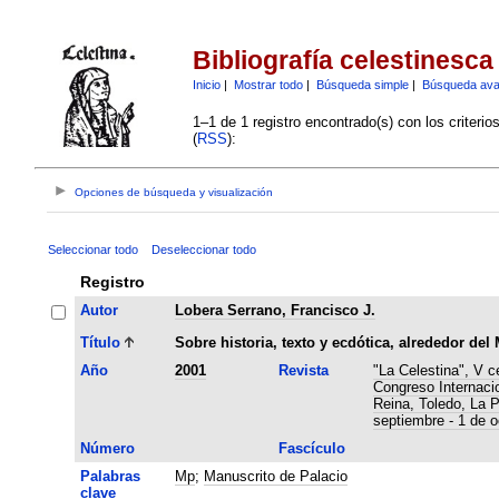
Bibliografía celestinesca
Inicio
|
Mostrar todo
|
Búsqueda simple
|
Búsqueda av
1–1 de 1 registro encontrado(s) con los criteri
(
RSS
):
Opciones de búsqueda y visualización
Seleccionar todo
Deseleccionar todo
Registro
Autor
Lobera Serrano, Francisco J.
Título
Sobre historia, texto y ecdótica, alrededor del
Año
2001
Revista
"La Celestina", V c
Congreso Internaci
Reina, Toledo, La 
septiembre - 1 de o
Número
Fascículo
Palabras
Mp
;
Manuscrito de Palacio
clave