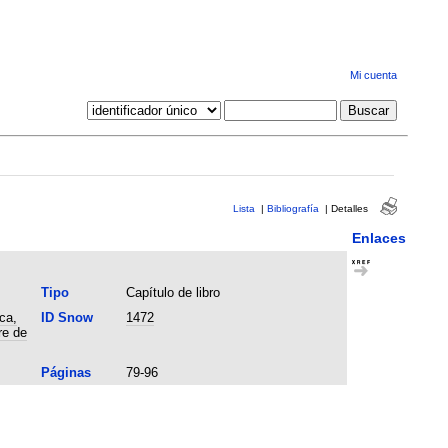
Mi cuenta
Lista
|
Bibliografía
|
Detalles
Enlaces
Tipo
Capítulo de libro
ca,
ID Snow
1472
re de
Páginas
79-96