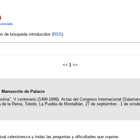
a
vanzada
ios de búsqueda introducidos (
RSS
):
<<
1
>>
el Manuscrito de Palacio
estina", V centenario (1499-1999). Actas del Congreso Internacional (Salaman
 de la Reina, Toledo, La Puebla de Montalbán, 27 de septiembre - 1 de octub
xtual celestinesca y todas las preguntas y dificultades que supone.