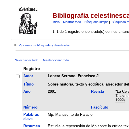
Bibliografía celestinesc
Inicio
|
Mostrar todo
|
Búsqueda simple
|
Búsqueda a
1–1 de 1 registro encontrado(s) con los criter
Opciones de búsqueda y visualización
Seleccionar todo
Deseleccionar todo
Registro
Autor
Lobera Serrano, Francisco J.
Título
Sobre historia, texto y ecdótica, alrededor d
Año
2001
Revista
"La Cel
Talavera
1999)
Número
Fascículo
Palabras
Mp
;
Manuscrito de Palacio
clave
Resumen
Estudia la repercusión de Mp sobre la crítica te