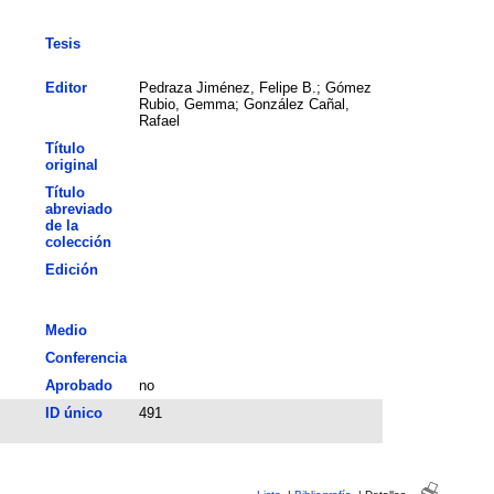
Tesis
Editor
Pedraza Jiménez, Felipe B.; Gómez
Rubio, Gemma; González Cañal,
Rafael
Título
original
Título
abreviado
de la
colección
Edición
Medio
Conferencia
Aprobado
no
ID único
491