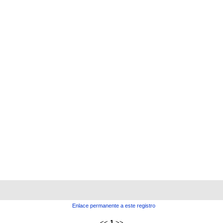
Enlace permanente a este registro
<<
1
>>