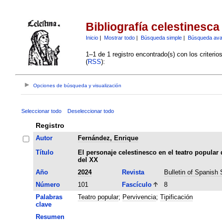
Bibliografía celestinesca
Inicio
|
Mostrar todo
|
Búsqueda simple
|
Búsqueda av
1–1 de 1 registro encontrado(s) con los criteri
(
RSS
):
Opciones de búsqueda y visualización
Seleccionar todo
Deseleccionar todo
Registro
Autor
Fernández, Enrique
Título
El personaje celestinesco en el teatro popular
del XX
Año
2024
Revista
Bulletin of Spanish 
Número
101
Fascículo
8
Palabras
Teatro popular
;
Pervivencia
;
Tipificación
clave
Resumen