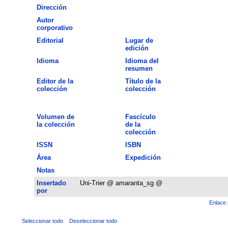
Dirección
Autor
corporativo
Editorial
Lugar de
edición
Idioma
Idioma del
resumen
Editor de la
Título de la
colección
colección
Volumen de
Fascículo
la colección
de la
colección
ISSN
ISBN
Área
Expedición
Notas
Insertado
Uni-Trier @ amaranta_sg @
por
Enlace 
Seleccionar todo
Deseleccionar todo