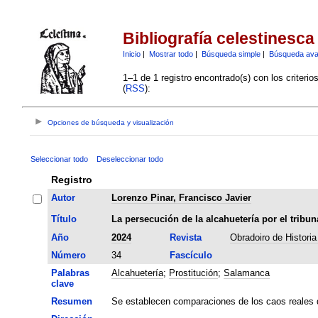
Bibliografía celestinesca
Inicio
|
Mostrar todo
|
Búsqueda simple
|
Búsqueda av
1–1 de 1 registro encontrado(s) con los criteri
(
RSS
):
Opciones de búsqueda y visualización
Seleccionar todo
Deseleccionar todo
Registro
Autor
Lorenzo Pinar, Francisco Javier
Título
La persecución de la alcahuetería por el tribun
Año
2024
Revista
Obradoiro de Histori
Número
34
Fascículo
Palabras
Alcahuetería
;
Prostitución
;
Salamanca
clave
Resumen
Se establecen comparaciones de los caos reales d