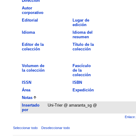
Dirección
Autor
corporativo
Editorial
Lugar de
edición
Idioma
Idioma del
resumen
Editor de la
Título de la
colección
colección
Volumen de
Fascículo
la colección
de la
colección
ISSN
ISBN
Área
Expedición
Notas
Insertado
Uni-Trier @ amaranta_sg @
por
Enlace 
Seleccionar todo
Deseleccionar todo