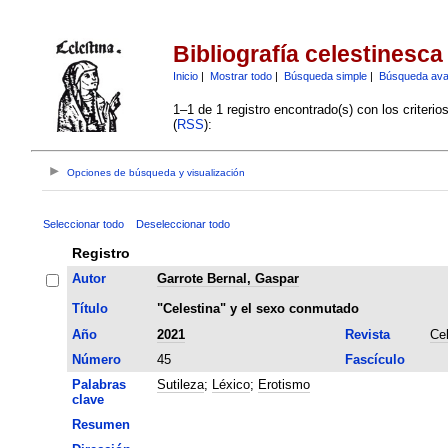
Bibliografía celestinesca
Inicio
|
Mostrar todo
|
Búsqueda simple
|
Búsqueda av
1–1 de 1 registro encontrado(s) con los criteri
(
RSS
):
Opciones de búsqueda y visualización
Seleccionar todo
Deseleccionar todo
Registro
Autor
Garrote Bernal, Gaspar
Título
"Celestina" y el sexo conmutado
Año
2021
Revista
Ce
Número
45
Fascículo
Palabras
Sutileza
;
Léxico
;
Erotismo
clave
Resumen