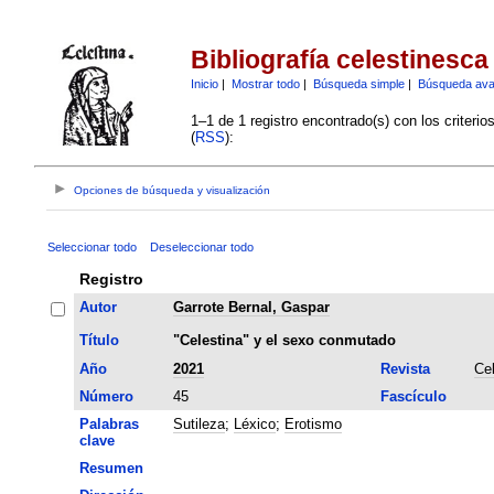
Bibliografía celestinesca
Inicio
|
Mostrar todo
|
Búsqueda simple
|
Búsqueda av
1–1 de 1 registro encontrado(s) con los criteri
(
RSS
):
Opciones de búsqueda y visualización
Seleccionar todo
Deseleccionar todo
Registro
Autor
Garrote Bernal, Gaspar
Título
"Celestina" y el sexo conmutado
Año
2021
Revista
Ce
Número
45
Fascículo
Palabras
Sutileza
;
Léxico
;
Erotismo
clave
Resumen