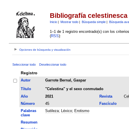
Bibliografía celestinesca
Inicio
|
Mostrar todo
|
Búsqueda simple
|
Búsqueda av
1–1 de 1 registro encontrado(s) con los criteri
(
RSS
):
Opciones de búsqueda y visualización
Seleccionar todo
Deseleccionar todo
Registro
Autor
Garrote Bernal, Gaspar
Título
"Celestina" y el sexo conmutado
Año
2021
Revista
Ce
Número
45
Fascículo
Palabras
Sutileza
;
Léxico
;
Erotismo
clave
Resumen