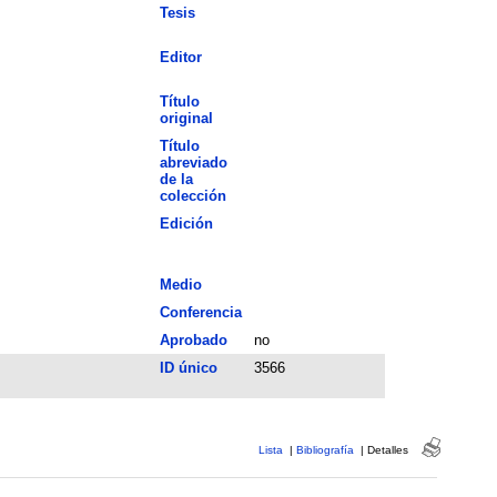
Tesis
Editor
Título
original
Título
abreviado
de la
colección
Edición
Medio
Conferencia
Aprobado
no
ID único
3566
Lista
|
Bibliografía
|
Detalles