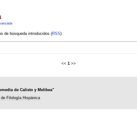
a
vanzada
ios de búsqueda introducidos (
RSS
):
<<
1
>>
comedia de Calisto y Melibea"
de Filología Hispánica