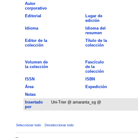
Autor
corporativo
Editorial
Lugar de
edición
Idioma
Idioma del
resumen
Editor de la
Título de la
colección
colección
Volumen de
Fascículo
la colección
de la
colección
ISSN
ISBN
Área
Expedición
Notas
Insertado
Uni-Trier @ amaranta_sg @
por
Seleccionar todo
Deseleccionar todo