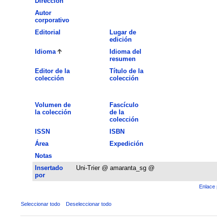
Dirección
Autor
corporativo
Editorial
Lugar de
edición
Idioma
Idioma del
resumen
Editor de la
Título de la
colección
colección
Volumen de
Fascículo
la colección
de la
colección
ISSN
ISBN
Área
Expedición
Notas
Insertado
Uni-Trier @ amaranta_sg @
por
Enlace 
Seleccionar todo
Deseleccionar todo