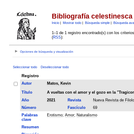
Bibliografía celestinesca
Inicio
|
Mostrar todo
|
Búsqueda simple
|
Búsqueda av
1–1 de 1 registro encontrado(s) con los criteri
(
RSS
):
Opciones de búsqueda y visualización
Seleccionar todo
Deseleccionar todo
Registro
Autor
Matos, Kevin
Título
A vueltas con el amor y el gozo en la "Tragico
Año
2021
Revista
Nueva Revista de Filol
Número
Fascículo
69
Palabras
Erotismo
;
Amor
;
Naturalismo
clave
Resumen