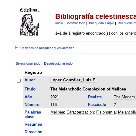
Bibliografía celestinesc
Inicio
|
Mostrar todo
|
Búsqueda simple
|
Búsqueda a
1–1 de 1 registro encontrado(s) con los criter
Opciones de búsqueda y visualización
Seleccionar todo
Deseleccionar todo
Registro
Autor
López González, Luis F.
Título
The Melancholic Complexion of Melibea
Año
2021
Revista
The Modern
Número
116
Fascículo
2
Palabras
Melibea
;
Caracterización
;
Fisionomía
;
Melancolí
clave
Resumen
Dirección