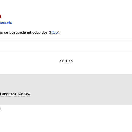
a
vanzada
ios de búsqueda introducidos (
RSS
):
<<
1
>>
 Language Review
a