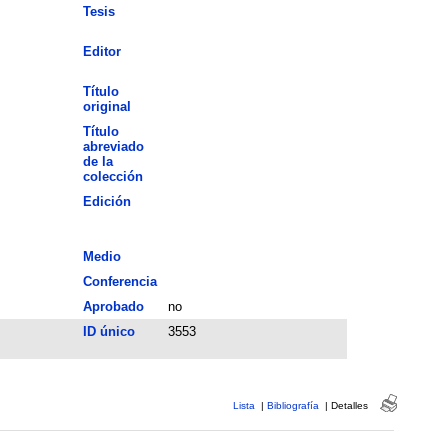
Tesis
Editor
Título
original
Título
abreviado
de la
colección
Edición
Medio
Conferencia
Aprobado
no
ID único
3553
Lista
|
Bibliografía
|
Detalles