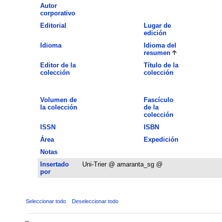
Autor
corporativo
Editorial
Lugar de
edición
Idioma
Idioma del
resumen
Editor de la
Título de la
colección
colección
Volumen de
Fascículo
la colección
de la
colección
ISSN
ISBN
Área
Expedición
Notas
Insertado
Uni-Trier @ amaranta_sg @
por
Seleccionar todo
Deseleccionar todo