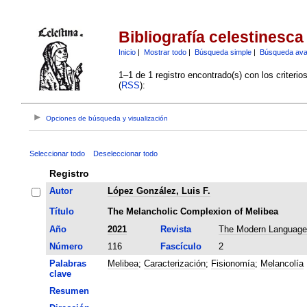
Bibliografía celestinesca
Inicio
|
Mostrar todo
|
Búsqueda simple
|
Búsqueda av
1–1 de 1 registro encontrado(s) con los criteri
(
RSS
):
Opciones de búsqueda y visualización
Seleccionar todo
Deseleccionar todo
Registro
Autor
López González, Luis F.
Título
The Melancholic Complexion of Melibea
Año
2021
Revista
The Modern Language
Número
116
Fascículo
2
Palabras
Melibea
;
Caracterización
;
Fisionomía
;
Melancolía
clave
Resumen