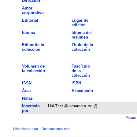
Dirección
Autor
corporativo
Editorial
Lugar de
edición
Idioma
Idioma del
resumen
Editor de la
Título de la
colección
colección
Volumen de
Fascículo
la colección
de la
colección
ISSN
ISBN
Área
Expedición
Notas
Insertado
Uni-Trier @ amaranta_sg @
por
Enlace 
Seleccionar todo
Deseleccionar todo