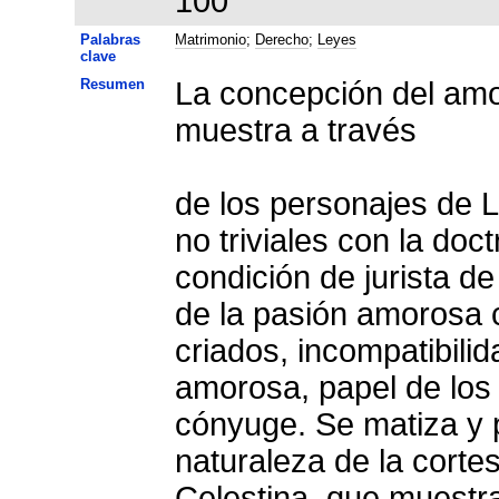
100
Palabras
Matrimonio
;
Derecho
;
Leyes
clave
Resumen
La concepción del amo
muestra a través
de los personajes de L
no triviales con la do
condición de jurista d
de la pasión amorosa c
criados, incompatibili
amorosa, papel de los 
cónyuge. Se matiza y p
naturaleza de la corte
Celestina, que muestra 