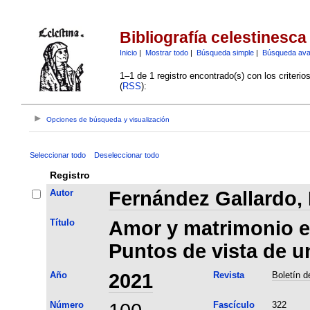
Bibliografía celestinesca
Inicio
|
Mostrar todo
|
Búsqueda simple
|
Búsqueda av
1–1 de 1 registro encontrado(s) con los criteri
(
RSS
):
Opciones de búsqueda y visualización
Seleccionar todo
Deseleccionar todo
Registro
Autor
Fernández Gallardo, 
Título
Amor y matrimonio en
Puntos de vista de un
Año
2021
Revista
Boletín d
Número
Fascículo
322